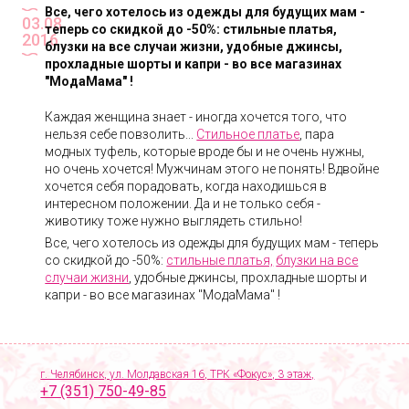
Все, чего хотелось из одежды для будущих мам -
03.08
теперь со скидкой до -50%: стильные платья,
2016
блузки на все случаи жизни, удобные джинсы,
прохладные шорты и капри - во все магазинах
"МодаМама" !
Каждая женщина знает - иногда хочется того, что
нельзя себе повзолить...
Стильное платье
, пара
модных туфель, которые вроде бы и не очень нужны,
но очень хочется! Мужчинам этого не понять! Вдвойне
хочется себя порадовать, когда находишься в
интересном положении. Да и не только себя -
животику тоже нужно выглядеть стильно!
Все, чего хотелось из одежды для будущих мам - теперь
со скидкой до -50%:
стильные платья,
блузки на все
случаи жизни
, удобные джинсы, прохладные шорты и
капри - во все магазинах "МодаМама" !
г. Челябинск, ул. Молдавская 16, ТРК «Фокус», 3 этаж,
+7 (351) 750-49-85