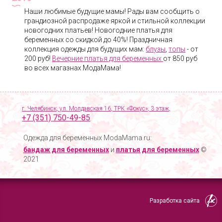
Наши любимые будущие мамы! Рады вам сообщить о
грандиозной распродаже яркой и стильной коллекции
новогодних платьев! Новогодние платья для
беременных со скидкой до 40%! Праздничная
коллекция одежды для будущих мам:
блузы
,
топы
- от
200 руб!
Вечерние платья для беременных
от 850 руб
во всех магазнах МодаМама!
г. Челябинск, ул. Молдавская 16, ТРК «Фокус», 3 этаж,
+7 (351) 750-49-85
Одежда для беременных ModaMama.ru:
бандаж для беременных
и
платья для беременных
©
2021
Разработка сайта