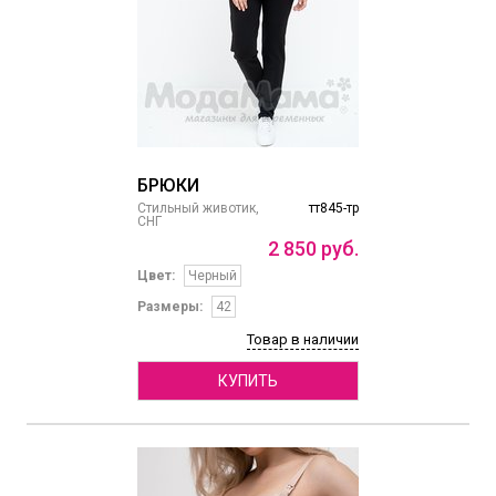
БРЮКИ
Стильный животик,
тт845-тр
СНГ
2
850
руб.
Цвет:
Черный
Размеры:
42
Товар в наличии
КУПИТЬ