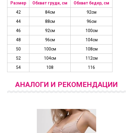
Размер
Обхват груди, см
Обхват бедер, см
42
84см
92см
44
88см
96см
46
92см
100см
48
96см
104см
50
100см
108см
52
104см
112см
54
108
116
АНАЛОГИ И РЕКОМЕНДАЦИИ