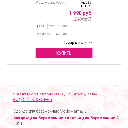
МодаМама, Россия
мм535-
101353
1
990
руб.
2 990 руб.
Цвет:
Кофе/горох
Размеры:
42
46
Товар в наличии
КУПИТЬ
г. Челябинск, ул. Молдавская 16, ТРК «Фокус», 3 этаж,
+7 (351) 750-49-85
Одежда для беременных ModaMama.ru:
бандаж для беременных
и
платья для беременных
©
2021