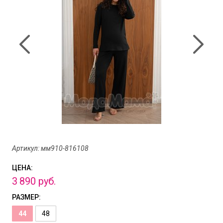
Артикул: мм910-816108
ЦЕНА:
3
890
руб.
РАЗМЕР:
44
48