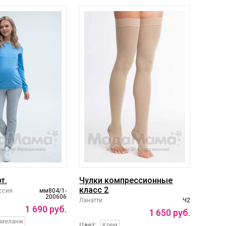
т.
Чулки компрессионные
класс 2
ссия
мм804/1-
200606
Ланатти
Ч2
1
690
руб.
1
650
руб.
/меланж
Цвет:
Крем