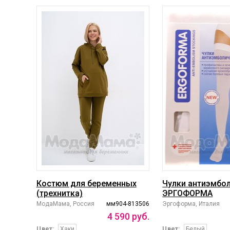
Костюм для беременных
Чулки антиэмбо
(трехнитка)
ЭРГОФОРМА
МодаМама, Россия
мм904-813506
Эргоформа, Италия
4
590
руб.
Цвет:
Хаки
Цвет:
Белый