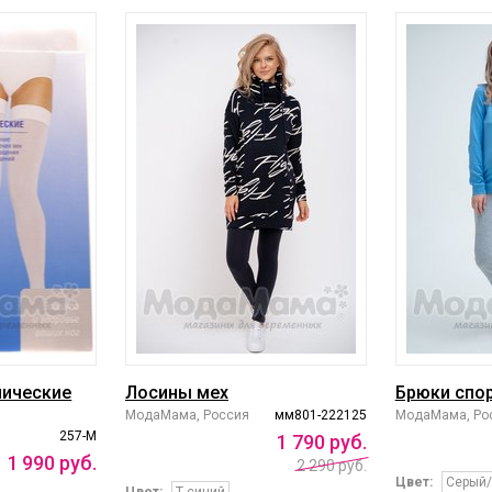
лические
Лосины мех
Брюки спор
МодаМама, Россия
мм801-222125
МодаМама, Ро
257-М
1
790
руб.
1
990
руб.
2 290 руб.
Цвет:
Серый