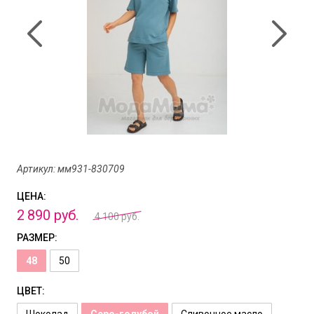
Артикул: мм931-830709
ЦЕНА:
2
890
руб.
4 100 руб.
РАЗМЕР:
48
50
ЦВЕТ:
Шоколад
Серо-голубой
Сливочное масло