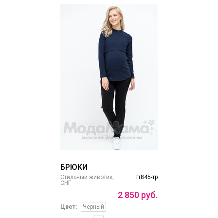
БРЮКИ
Стильный животик,
тт845-тр
СНГ
2
850
руб.
Цвет:
Черный