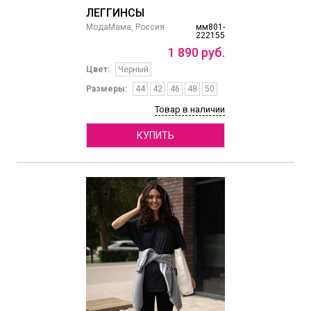
ЛЕГГИНСЫ
МодаМама, Россия
мм801-
222155
1
890
руб.
Цвет:
Черный
Размеры:
44
42
46
48
50
Товар в наличии
КУПИТЬ