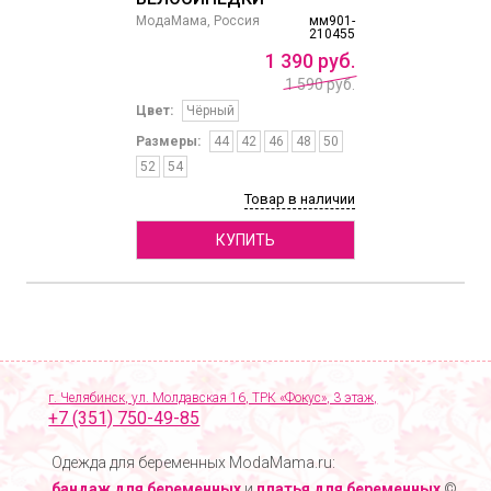
МодаМама, Россия
мм901-
210455
1
390
руб.
1 590 руб.
Цвет:
Чёрный
Размеры:
44
42
46
48
50
52
54
Товар в наличии
КУПИТЬ
г. Челябинск, ул. Молдавская 16, ТРК «Фокус», 3 этаж,
+7 (351) 750-49-85
Одежда для беременных ModaMama.ru:
бандаж для беременных
и
платья для беременных
©