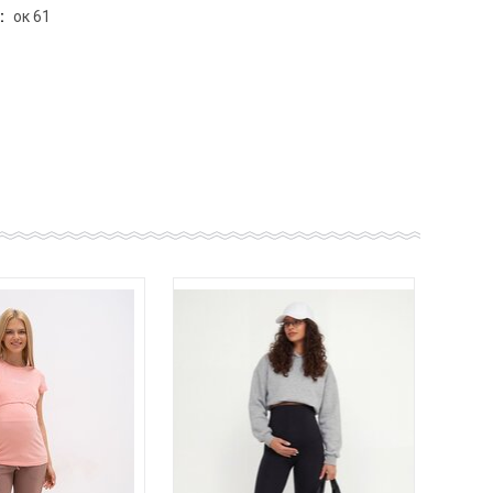
:
ок 61