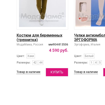
Костюм для беременных
Чулки антиэмбо
(трехнитка)
ЭРГОФОРМА
МодаМама, Россия
мм904-813506
Эргоформа, Италия
4
590
руб.
Цвет:
Хаки
Цвет:
Белый
Размеры:
42
44
Размеры:
1
4
5
Товар в наличии
Товар в наличии
КУПИТЬ