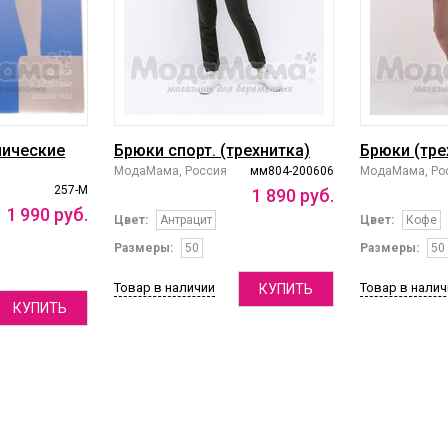
лические
Брюки спорт. (трехнитка)
Брюки (тре
МодаМама, Россия
мм804-200606
МодаМама, Ро
257-М
1
890
руб.
1
990
руб.
Цвет:
Антрацит
Цвет:
Кофе
Размеры:
50
Размеры:
50
Товар в наличии
Товар в налич
КУПИТЬ
КУПИТЬ