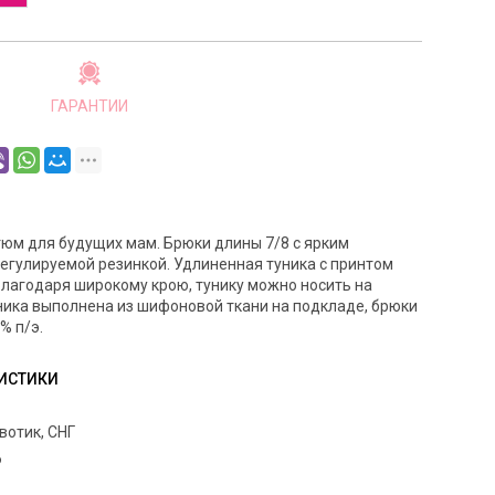
ГАРАНТИИ
тюм для будущих мам. Брюки длины 7/8 с ярким
регулируемой резинкой. Удлиненная туника с принтом
Благодаря широкому крою, тунику можно носить на
ника выполнена из шифоновой ткани на подкладе, брюки
% п/э.
ИСТИКИ
отик, СНГ
6