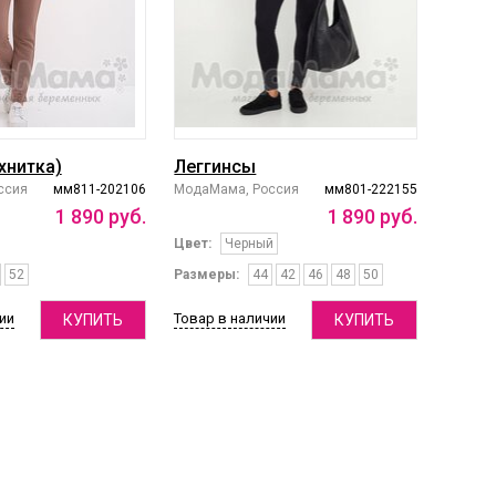
хнитка)
Леггинсы
ссия
мм811-202106
МодаМама, Россия
мм801-222155
1
890
руб.
1
890
руб.
Цвет:
Черный
52
Размеры:
44
42
46
48
50
ии
Товар в наличии
КУПИТЬ
КУПИТЬ