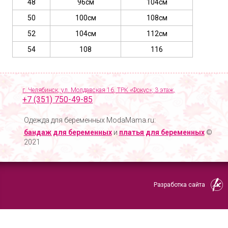
48
96см
104см
50
100см
108см
52
104см
112см
54
108
116
г. Челябинск, ул. Молдавская 16, ТРК «Фокус», 3 этаж,
+7 (351) 750-49-85
Одежда для беременных ModaMama.ru:
бандаж для беременных
и
платья для беременных
©
2021
Разработка сайта