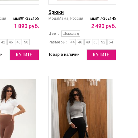
Брюки
сия
мм801-222155
МодаМама, Россия
мм817-202145
1
890
руб.
2
490
руб.
Цвет:
Шоколад
42
46
48
50
Размеры:
44
46
48
50
52
54
ии
Товар в наличии
КУПИТЬ
КУПИТЬ