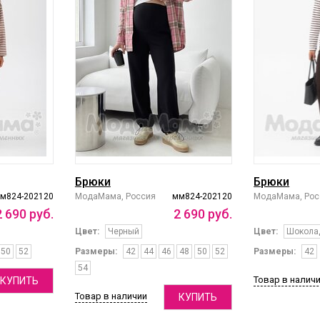
Брюки
Брюки
м824-202120
МодаМама, Россия
мм824-202120
МодаМама, Рос
2
690
руб.
2
690
руб.
Цвет:
Черный
Цвет:
Шокола
50
52
Размеры:
42
44
46
48
50
52
Размеры:
42
54
Товар в налич
КУПИТЬ
Товар в наличии
КУПИТЬ