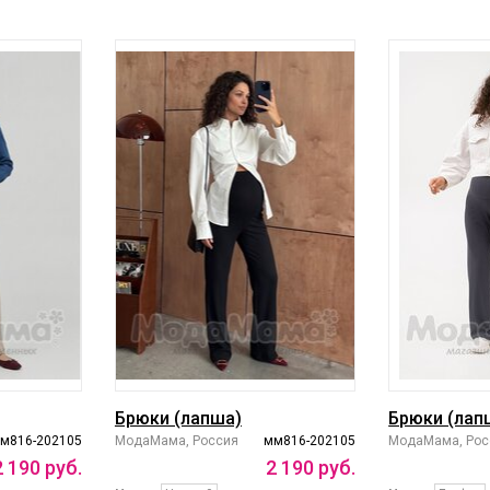
Брюки (лапша)
Брюки (лап
м816-202105
МодаМама, Россия
мм816-202105
МодаМама, Рос
2
190
руб.
2
190
руб.