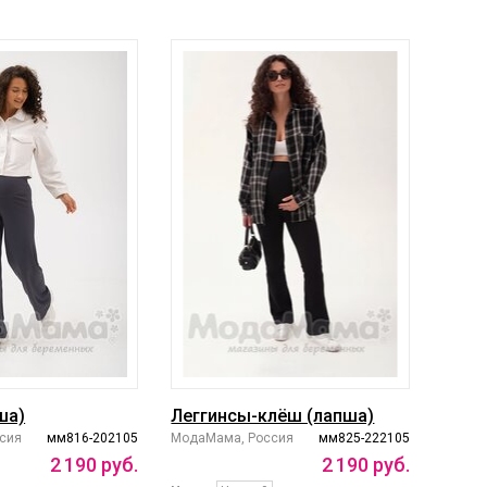
ша)
Леггинсы-клёш (лапша)
сия
мм816-202105
МодаМама, Россия
мм825-222105
2
190
руб.
2
190
руб.