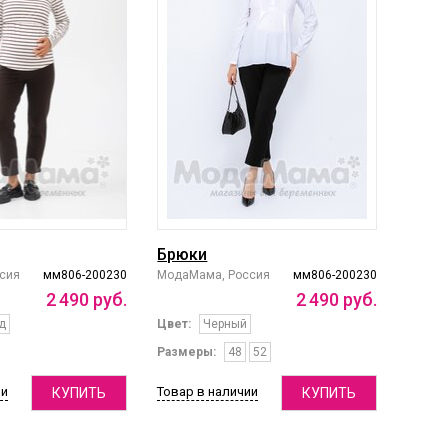
Брюки
сия
мм806-200230
МодаМама, Россия
мм806-200230
2
490
руб.
2
490
руб.
д
Цвет:
Черный
Размеры:
48
52
ии
Товар в наличии
КУПИТЬ
КУПИТЬ