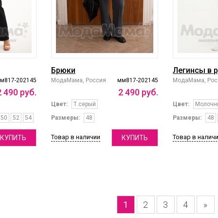
Брюки
Легинсы в 
м817-202145
МодаМама, Россия
мм817-202145
МодаМама, Рос
2
490
руб.
2
490
руб.
Цвет:
Т.серый
Цвет:
Молочн
50
52
54
Размеры:
48
Размеры:
48
Товар в наличии
Товар в налич
КУПИТЬ
КУПИТЬ
1
2
3
4
»