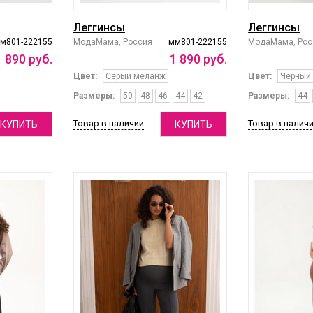
Леггинсы
Леггинсы
м801-222155
МодаМама, Россия
мм801-222155
МодаМама, Рос
1
890
руб.
1
890
руб.
Цвет:
Серый меланж
Цвет:
Черный
Размеры:
50
48
46
44
42
Размеры:
44
Товар в наличии
Товар в налич
КУПИТЬ
КУПИТЬ