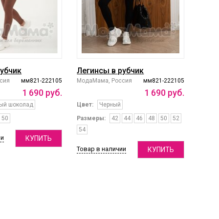
рубчик
Легинсы в рубчик
сия
мм821-222105
МодаМама, Россия
мм821-222105
1
690
руб.
1
690
руб.
ый шоколад
Цвет:
Черный
50
Размеры:
42
44
46
48
50
52
54
ии
КУПИТЬ
Товар в наличии
КУПИТЬ