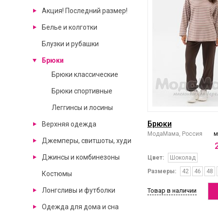
Акция! Последний размер!
Белье и колготки
Блузки и рубашки
Брюки
Брюки классические
Брюки спортивные
Леггинсы и лосины
Брюки
Верхняя одежда
МодаМама, Россия
м
Джемперы, свитшоты, худи
Джинсы и комбинезоны
Цвет:
Шоколад
Размеры:
42
46
48
Костюмы
Лонгсливы и футболки
Товар в наличии
Одежда для дома и сна