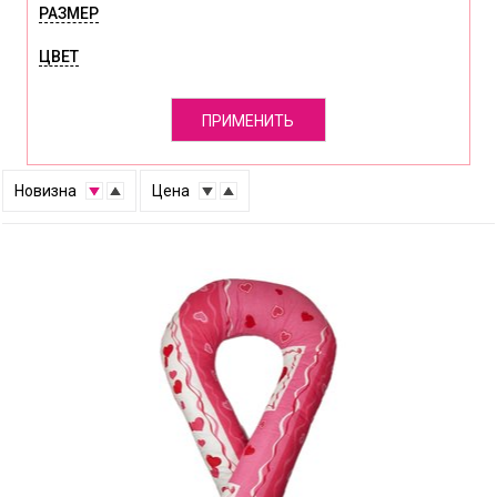
РАЗМЕР
ЦВЕТ
ПРИМЕНИТЬ
↑
Новизна
↓
↑
Цена