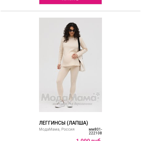
ЛЕГГИНСЫ (ЛАПША)
МодаМама, Россия
мм801-
222108
1
090
руб.