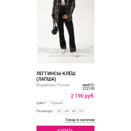
ЛЕГГИНСЫ-КЛЁШ
(ЛАПША)
МодаМама, Россия
мм825-
222105
2
190
руб.
Цвет:
Черный
Размеры:
42
44
48
50
Товар в наличии
КУПИТЬ