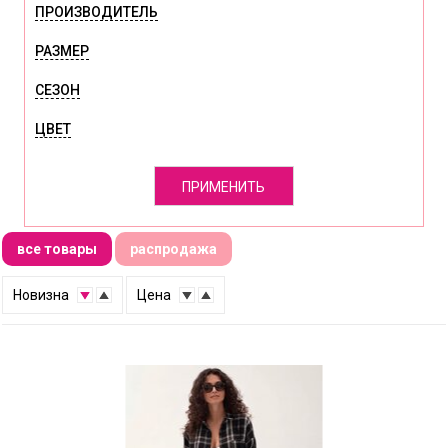
ПРОИЗВОДИТЕЛЬ
РАЗМЕР
СЕЗОН
ЦВЕТ
ПРИМЕНИТЬ
все товары
распродажа
↑
Новизна
↓
↑
Цена