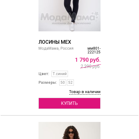
ЛОСИНЫ МЕХ
МодаМама, Россия
мм801-
222125
1
790
руб.
2 290 руб.
Цвет:
Т.синий
Размеры:
50
52
Товар в наличии
КУПИТЬ