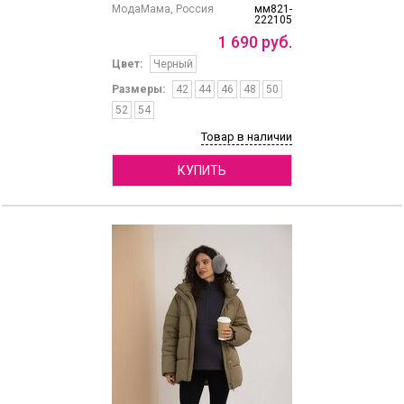
МодаМама, Россия
мм821-
222105
1
690
руб.
Цвет:
Черный
Размеры:
42
44
46
48
50
52
54
Товар в наличии
КУПИТЬ