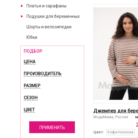
Платья и сарафаны
Подушки для беременных
Шорты и велосипедки
Юбки
ПОДБОР
ЦЕНА
ПРОИЗВОДИТЕЛЬ
РАЗМЕР
СЕЗОН
ЦВЕТ
Джемпер для бер
МодаМама, Россия
м
ПРИМЕНИТЬ
Цвет:
Кофе/полоска