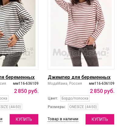
ля беременных
Джемпер для беременных
сия
мм116-636109
МодаМама, Россия
мм116-636109
2
850
руб.
2
850
руб.
оска
Цвет:
Бордо/полоска
SIZE (44-50)
Размеры:
ONESIZE (44-50)
ии
Товар в наличии
КУПИТЬ
КУПИТЬ