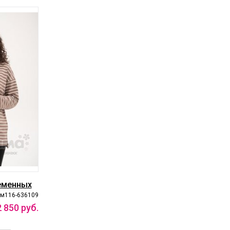
еменных
м116-636109
2
850
руб.