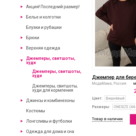
Акция! Последний размер!
Белье и колготки
Блузки и рубашки
Брюки
Верхняя одежда
Джемперы, свитшоты,
худи
Джемперы, свитшоты,
худи
Джемпер для бер
МодаМама, Россия
м
Джемперы, свитшоты,
худи для кормления
Цвет:
Вишнёвый
Джинсы и комбинезоны
Размеры:
ONESIZE (44-
Костюмы
Товар в наличии
Лонгсливы и футболки
Одежда для дома и сна