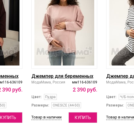
еменных
Джемпер для беременных
Джемпер д
м116-636109
МодаМама, Россия
мм116-636109
МодаМама, Рос
2
390
руб.
2
390
руб.
Цвет:
Пудра
Цвет:
Ч/Б пол
50)
Размеры:
ONESIZE (44-50)
Размеры:
ONE
Товар в наличии
Товар в налич
КУПИТЬ
КУПИТЬ