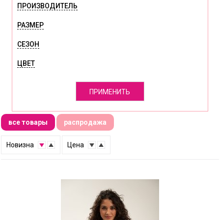
ПРОИЗВОДИТЕЛЬ
РАЗМЕР
СЕЗОН
ЦВЕТ
ПРИМЕНИТЬ
все товары
распродажа
↑
Новизна
↓
↑
Цена