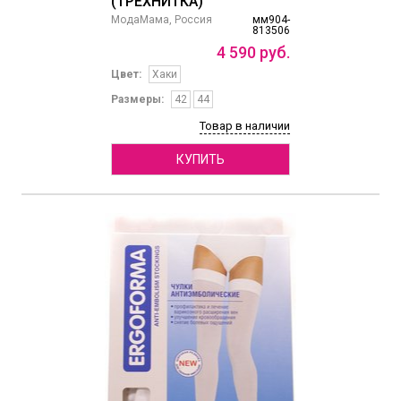
(ТРЕХНИТКА)
МодаМама, Россия
мм904-
813506
4
590
руб.
Цвет:
Хаки
Размеры:
42
44
Товар в наличии
КУПИТЬ