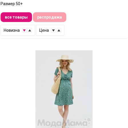
Размер 50+
все товары
распродажа
↑
Новизна
↓
↑
Цена