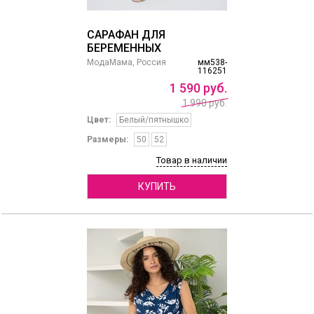
САРАФАН ДЛЯ
БЕРЕМЕННЫХ
МодаМама, Россия
мм538-
116251
1
590
руб.
1 990 руб.
Цвет:
Белый/пятнышко
Размеры:
50
52
Товар в наличии
КУПИТЬ