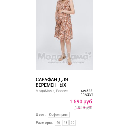
САРАФАН ДЛЯ
БЕРЕМЕННЫХ
МодаМама, Россия
мм538-
116251
1
590
руб.
1 990 руб.
Цвет:
Кофе/принт
Размеры:
46
48
50